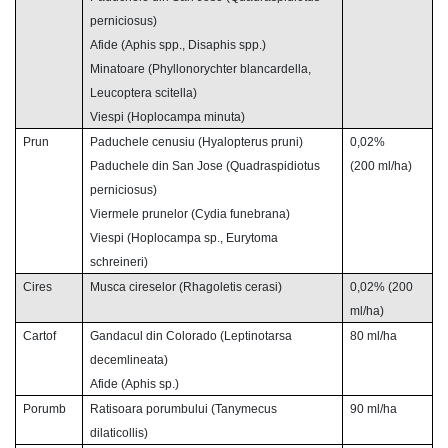
perniciosus)
Afide (Aphis spp., Disaphis spp.)
Minatoare (Phyllonorychter blancardella,
Leucoptera scitella)
Viespi (Hoplocampa minuta)
Prun
Paduchele cenusiu (Hyalopterus pruni)
0,02%
Paduchele din
San Jose
(Quadraspidiotus
(200 ml/ha)
perniciosus)
Viermele prunelor (Cydia funebrana)
Viespi (Hoplocampa sp., Eurytoma
schreineri)
Cires
Musca cireselor (Rhagoletis cerasi)
0,02% (200
ml/ha)
Cartof
Gandacul din
Colorado
(Leptinotarsa
80 ml/ha
decemlineata)
Afide (Aphis sp.)
Porumb
Ratisoara porumbului (Tanymecus
90 ml/ha
dilaticollis)