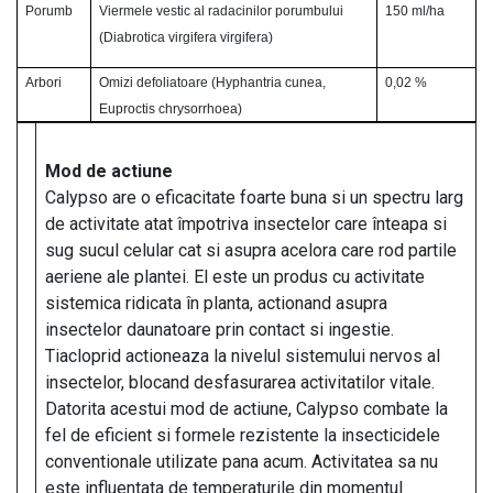
Porumb
Viermele vestic al radacinilor porumbului
150 ml/ha
(Diabrotica virgifera virgifera)
Arbori
Omizi defoliatoare (Hyphantria cunea,
0,02 %
Euproctis chrysorrhoea)
Mod de actiune
Calypso are o eficacitate foarte buna si un spectru larg
de activitate atat împotriva insectelor care înteapa si
sug sucul celular cat si asupra acelora care rod partile
aeriene ale plantei. El este un produs cu activitate
sistemica ridicata în planta, actionand asupra
insectelor daunatoare prin contact si ingestie.
Tiacloprid actioneaza la nivelul sistemului nervos al
insectelor, blocand desfasurarea activitatilor vitale.
Datorita acestui mod de actiune, Calypso combate la
fel de eficient si formele rezistente la insecticidele
conventionale utilizate pana acum. Activitatea sa nu
este influentata de temperaturile din momentul