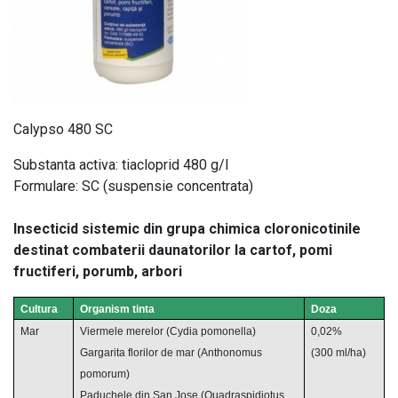
Calypso 480 SC
Substanta activa: tiacloprid 480 g/l
Formulare: SC (suspensie concentrata)
Insecticid sistemic din grupa chimica cloronicotinile
destinat combaterii daunatorilor la cartof, pomi
fructiferi, porumb, arbori
Cultura
Organism tinta
Doza
Mar
Viermele merelor (Cydia pomonella)
0,02%
Gargarita florilor de mar (Anthonomus
(300 ml/ha)
pomorum)
Paduchele din
San Jose
(Quadraspidiotus