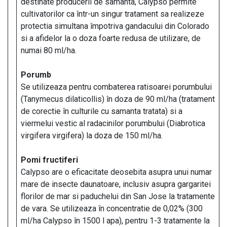
destinate producerii de samanta, Calypso permite
cultivatorilor ca într-un singur tratament sa realizeze
protectia simultana împotriva gandacului din Colorado
si a afidelor la o doza foarte redusa de utilizare, de
numai 80 ml/ha.
Porumb
Se utilizeaza pentru combaterea ratisoarei porumbului
(Tanymecus dilaticollis) în doza de 90 ml/ha (tratament
de corectie în culturile cu samanta tratata) si a
viermelui vestic al radacinilor porumbului (Diabrotica
virgifera virgifera) la doza de 150 ml/ha.
Pomi fructiferi
Calypso are o eficacitate deosebita asupra unui numar
mare de insecte daunatoare, inclusiv asupra gargaritei
florilor de mar si paduchelui din San Jose la tratamente
de vara. Se utilizeaza în concentratie de 0,02% (300
ml/ha Calypso în 1500 l apa), pentru 1-3 tratamente la