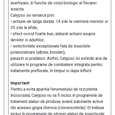
avertizare, în functie de ciclul biologic al fiecarei
insecte.
Calypso se remarca prin:
• actiune de lunga durata: 14 zile la viermele merelor si
35 zile la afide;
• efect ovicid foarte bun, alaturat actiunii asupra
larvelor si adultilor;
• selectivitate exceptionala fata de insectele
polenizatoare (albine, bondari),
paraziti si pradatori. Astfel, Calypso îsi extinde aria de
utilizare în programe de combatere integrata pentru
tratamente preflorale, în timpul si dupa înflorit.
Important
Pentru a evita aparitia fenomenului de rezistenta
încrucisata, Calypso nu va fi inclus în programele de
tratament alaturi de produse avand substante active
din aceeasi grupa chimica (cloronicotinile). El trebuie
inclus în programele de stropiri alaturi de insecticide