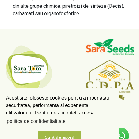
din alte grupe chimice: piretroizi de sinteza (Decis),
carbamati sau organofosforice.
Acest site foloseste cookies pentru a inbunatati
securitatea, performanta si experienta
utilizatorului. Pentru detalii puteti accesa
COPYRIGHT © 2026 SARA TOM COMPANY SRL.
politica de confidentialitate
TOATE DREPTURILE REZERVATE.
Scrieti-ne pe Whatsapp!
PLAN DE MASURI PDRA
ANUNT ACORD MEDIU
Sunt de acord