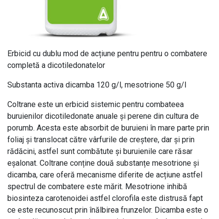
Erbicid cu dublu mod de acțiune pentru pentru o combatere
completă a dicotiledonatelor
Substanta activa dicamba 120 g/l, mesotrione 50 g/l
Coltrane este un erbicid sistemic pentru combateea
buruienilor dicotiledonate anuale și perene din cultura de
porumb. Acesta este absorbit de buruieni în mare parte prin
foliaj și translocat către vârfurile de creștere, dar și prin
rădăcini, astfel sunt combătute și buruienile care răsar
eșalonat. Coltrane conține două substanțe mesotrione și
dicamba, care oferă mecanisme diferite de acțiune astfel
spectrul de combatere este mărit. Mesotrione inhibă
biosinteza carotenoidei astfel clorofila este distrusă fapt
ce este recunoscut prin înălbirea frunzelor. Dicamba este o