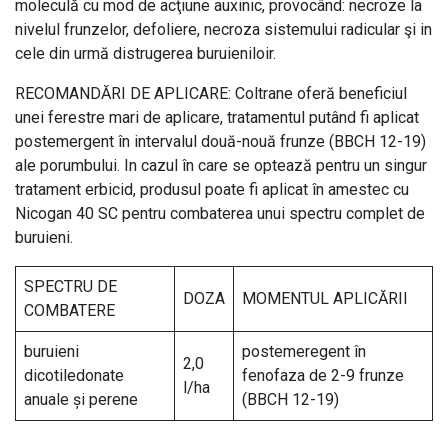
moleculă cu mod de acţiune auxinic, provocând: necroze la
nivelul frunzelor, defoliere, necroza sistemului radicular şi in
cele din urmă distrugerea buruieniloir.
RECOMANDĂRI DE APLICARE: Coltrane oferă beneficiul
unei ferestre mari de aplicare, tratamentul putând fi aplicat
postemergent în intervalul două-nouă frunze (BBCH 12-19)
ale porumbului. In cazul în care se optează pentru un singur
tratament erbicid, produsul poate fi aplicat în amestec cu
Nicogan 40 SC pentru combaterea unui spectru complet de
buruieni.
SPECTRU DE
DOZA
MOMENTUL APLICĂRII
COMBATERE
buruieni
postemeregent în
2,0
dicotiledonate
fenofaza de 2-9 frunze
l/ha
anuale și perene
(BBCH 12-19)