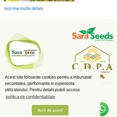
vezi mai multe detalii
Acest site foloseste cookies pentru a inbunatati
securitatea, performanta si experienta
utilizatorului. Pentru detalii puteti accesa
COPYRIGHT © 2026 SARA TOM COMPANY SRL.
politica de confidentialitate
TOATE DREPTURILE REZERVATE.
Scrieti-ne pe Whatsapp!
PLAN DE MASURI PDRA
ANUNT ACORD MEDIU
Sunt de acord
TERMENI SI CONDITII GDPR
CONTACT