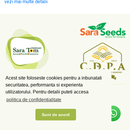
vezi mai multe detalii
Acest site foloseste cookies pentru a inbunatati
securitatea, performanta si experienta
utilizatorului. Pentru detalii puteti accesa
COPYRIGHT © 2026 SARA TOM COMPANY SRL.
politica de confidentialitate
TOATE DREPTURILE REZERVATE.
Scrieti-ne pe Whatsapp!
PLAN DE MASURI PDRA
ANUNT ACORD MEDIU
Sunt de acord
TERMENI SI CONDITII GDPR
CONTACT