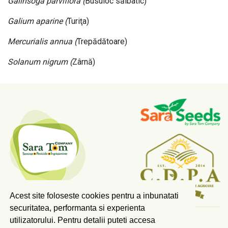
Galinsoga parviflora (
Busuioc sălbatic)
Galium aparine (
Turiţa)
Mercurialis annua (
Trepădătoare)
Solanum nigrum (
Zârnă)
Acest site foloseste cookies pentru a inbunatati
securitatea, performanta si experienta
utilizatorului. Pentru detalii puteti accesa
COPYRIGHT © 2026 SARA TOM COMPANY SRL.