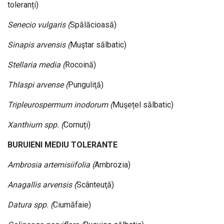
toleranți)
Senecio vulgaris (
Spălăcioasă)
Sinapis arvensis (
Muştar sălbatic)
Stellaria media (
Rocoină)
Thlaspi arvense (
Punguliţă)
Tripleurospermum inodorum (
Muşețel sălbatic)
Xanthium spp. (
Cornuți)
BURUIENI MEDIU TOLERANTE
Ambrosia artemisiifolia (
Ambrozia)
Anagallis arvensis (
Scânteuţă)
Datura spp. (
Ciumăfaie)