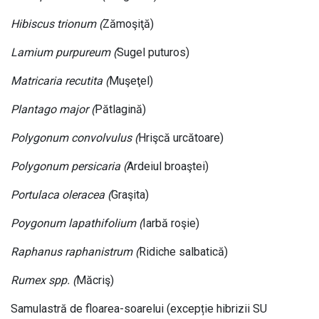
Hibiscus trionum (
Zămoşiţă)
Lamium purpureum (
Sugel puturos)
Matricaria recutita (
Muşeţel)
Plantago major (
Pătlagină)
Polygonum convolvulus (
Hrişcă urcătoare)
Polygonum persicaria (
Ardeiul broaştei)
Portulaca oleracea (
Graşita)
Poygonum lapathifolium (
Iarbă roşie)
Raphanus raphanistrum (
Ridiche salbatică)
Rumex spp. (
Măcriş)
Samulastră de floarea-soarelui (excepție hibrizii SU