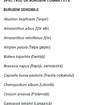
SPECTRUL DE BURUIENI COMBĂTUTE:
BURUIENI SENSIBILE
Abutilon teophrasti (
Teişor)
Amaranthus albus (
Știr alb)
Amaranthus retroflexus (
Știr)
Atriplex patula (
Talpa gâştei)
Bidens tripartita (
Dentiţă)
Brassica napus (
Rapiţă, samulastră)
Capsella bursa-pastoris (
Traista ciobanului)
Chenopodium album (
Lobodă)
Cirsium arvense (
Pălămidă)
Galeopsis tetrahit (
Lungurică)