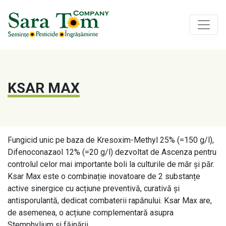
KSAR MAX
Fungicid unic pe baza de Kresoxim-Methyl 25% (=150 g/l),
Difenoconazaol 12% (=20 g/l) dezvoltat de Ascenza pentru
controlul celor mai importante boli la culturile de măr și păr.
Ksar Max este o combinație inovatoare de 2 substanțe
active sinergice cu acțiune preventivă, curativă și
antisporulantă, dedicat combaterii rapănului. Ksar Max are,
de asemenea, o acțiune complementară asupra
Stemphylium și făinării.