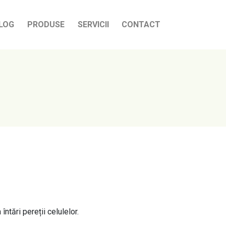
LOG
PRODUSE
SERVICII
CONTACT
ntări pereții celulelor.