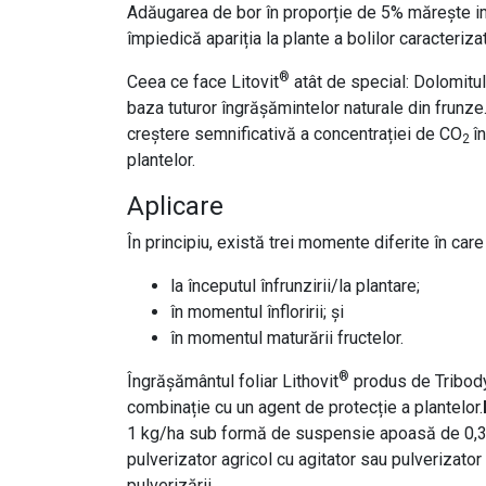
Adăugarea de bor în proporție de 5% mărește impa
împiedică apariția la plante a bolilor caracteriza
®
Ceea ce face Litovit
atât de special: Dolomitul
baza tuturor îngrășămintelor naturale din frunze.
creștere semnificativă a concentrației de CO
î
2
plantelor.
Aplicare
În principiu, există trei momente diferite în care
la începutul înfrunzirii/la plantare;
în momentul înfloririi; și
în momentul maturării fructelor.
®
Îngrășământul foliar Lithovit
produs de Tribodyn
combinație cu un agent de protecție a plantelor.
1 kg/ha sub formă de suspensie apoasă de 0,3–
pulverizator agricol cu agitator sau pulverizato
pulverizării.