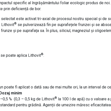
ctul specific al îngrășământului foliar ecologic produs de noi. În
te prin deficiență de bor.
 selectat este activat tri-axial de procesul nostru special și de s
®
 Lithovit
se pulverizează fin pe suprafețele frunzei și se absoa
n frunze și pe suprafața sa. În plus, siliciul, magneziul și oligoel
®
 se poate aplica Lithovit
:
 poate fi aplicat o dată sau de mai multe ori, la un interval de cel
Dozaj minim
®
0,5 % (0,3 – 0,5 kg de Lithovit
la 100 l de apă) cu o valoare a p
r standard pentru grădină. Agenții de umezire măresc eficacitatea