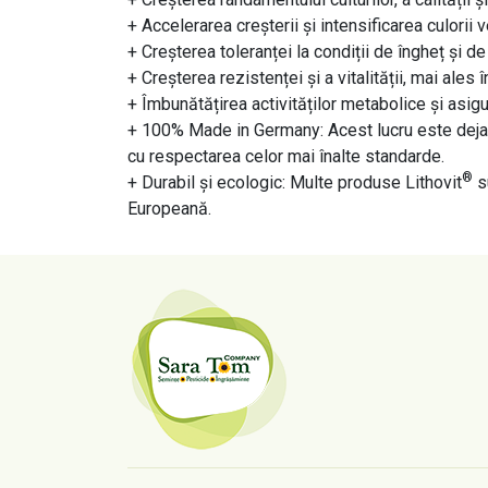
+ Accelerarea creșterii și intensificarea culorii v
+ Creșterea toleranței la condiții de îngheț și d
+ Creșterea rezistenței și a vitalității, mai ales 
+ Îmbunătățirea activităților metabolice și asig
+ 100% Made in Germany: Acest lucru este deja va
cu respectarea celor mai înalte standarde.
®
+ Durabil și ecologic: Multe produse Lithovit
s
Europeană.