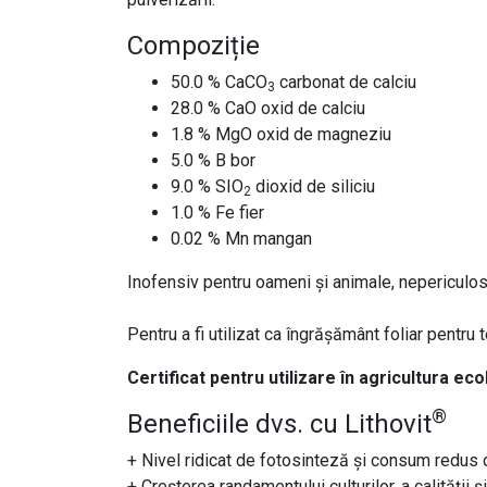
Compoziție
50.0 % CaCO
carbonat de calciu
3
28.0 % CaO oxid de calciu
1.8 % MgO oxid de magneziu
5.0 % B bor
9.0 % SIO
dioxid de siliciu
2
1.0 % Fe fier
0.02 % Mn mangan
Inofensiv pentru oameni și animale, nepericulos
Pentru a fi utilizat ca îngrășământ foliar pentru te
Certificat pentru utilizare în agricultura 
®
Beneficiile dvs. cu Lithovit
+ Nivel ridicat de fotosinteză și consum redus
+ Creșterea randamentului culturilor, a calității ș