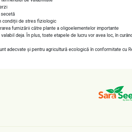
erzi
e secetă
în condiții de stres fiziologic
urarea furnizării către plante a oligoelementelor importante
labil deja. În plus, toate etapele de lucru vor avea loc, în curân
unt adecvate și pentru agricultură ecologică în conformitate cu