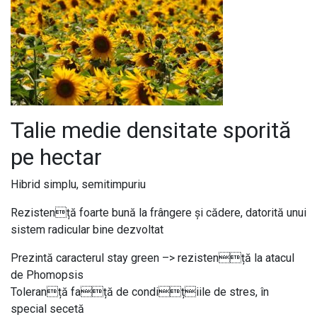
Talie medie densitate sporită
pe hectar
Hibrid simplu, semitimpuriu
Rezistență foarte bună la frângere și cădere, datorită unui
sistem radicular bine dezvoltat
Prezintă caracterul stay green –> rezistență la atacul
de Phomopsis
Toleranță față de condițiile de stres, în
special secetă