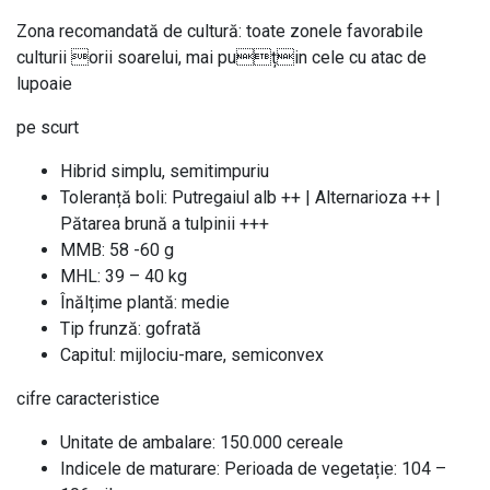
Zona recomandată de cultură: toate zonele favorabile
culturii orii soarelui, mai puțin cele cu atac de
lupoaie
pe scurt
Hibrid simplu, semitimpuriu
Toleranță boli: Putregaiul alb ++ | Alternarioza ++ |
Pătarea brună a tulpinii +++
MMB: 58 -60 g
MHL: 39 – 40 kg
Înălțime plantă: medie
Tip frunză: gofrată
Capitul: mijlociu-mare, semiconvex
cifre caracteristice
Unitate de ambalare: 150.000 cereale
Indicele de maturare: Perioada de vegetație: 104 –