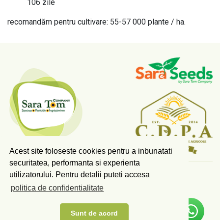
106 zile
recomandăm pentru cultivare: 55-57 000 plante / ha.
Acest site foloseste cookies pentru a inbunatati
securitatea, performanta si experienta
utilizatorului. Pentru detalii puteti accesa
COPYRIGHT © 2026 SARA TOM COMPANY SRL.
politica de confidentialitate
TOATE DREPTURILE REZERVATE.
Scrieti-ne pe Whatsapp!
PLAN DE MASURI PDRA
ANUNT ACORD MEDIU
Sunt de acord