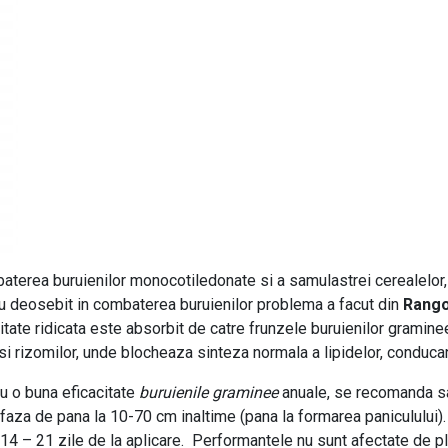
erea buruienilor monocotiledonate si a samulastrei cerealelor, in
sau deosebit in combaterea buruienilor problema a facut din
Rang
itate ridicata este absorbit de catre frunzele buruienilor graminee
si rizomilor, unde blocheaza sinteza normala a lipidelor, conduca
ru o buna eficacitate
buruienile graminee
anuale, se recomanda sa
n faza de pana la 10-70 cm inaltime (pana la formarea paniculului).
 14 – 21 zile de la aplicare. Performantele nu sunt afectate de pl